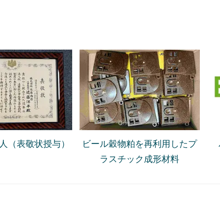
人（表敬状授与）
ビール穀物粕を再利用したプ
ラスチック成形材料